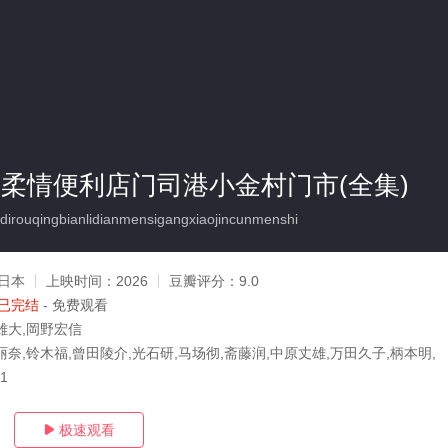
 柔情便利店门司港小金村门市(全集)
irouqingbianlidianmensigangxiaojincunmenshi
日本
上映时间：
2026
豆瓣评分：
9.0
已完结
- 免费观看
雄大,岡野宏信
丽奈,铃木福,曾田陵介,光石研,马场彻,斋藤润,中原丈雄,万田久子,柄本明,
01
极速观看
