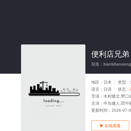
便利店兄弟
别名：bianlidianxiongd
地区：
日本
类型：
语言：
日语
状态：
导演：
木村隆文,野口
主演：
中岛健人,田中
更新时间：
2026-07-
在线观看
