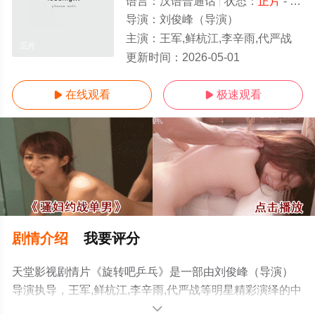
语言：
汉语普通话
状态：
正片
- 免费观看
导演：
刘俊峰（导演）
主演：
王军,鲜杭江,李辛雨,代严战
正片
更新时间：
2026-05-01
在线观看
极速观看


剧情介绍
我要评分
天堂影视剧情片《旋转吧乒乓》是一部由刘俊峰（导演）
导演执导，王军,鲜杭江,李辛雨,代严战等明星精彩演绎的中
国大陆电影，手机免费观看高清未删减完整版电影大全就
