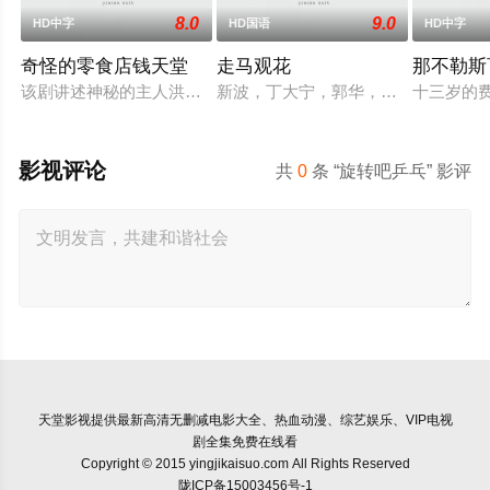
8.0
9.0
HD中字
HD国语
HD中字
奇怪的零食店钱天堂
走马观花
那不勒斯
该剧讲述神秘的主人洪子卖能够实现人们愿望的神秘零食，以及
新波，丁大宁，郭华，程一木他们毕
十三岁的
影视评论
共
0
条 “旋转吧乒乓” 影评
天堂影视
提供最新高清无删减电影大全、热血动漫、综艺娱乐、VIP电视
剧全集免费在线看
Copyright © 2015 yingjikaisuo.com All Rights Reserved
陇ICP备15003456号-1