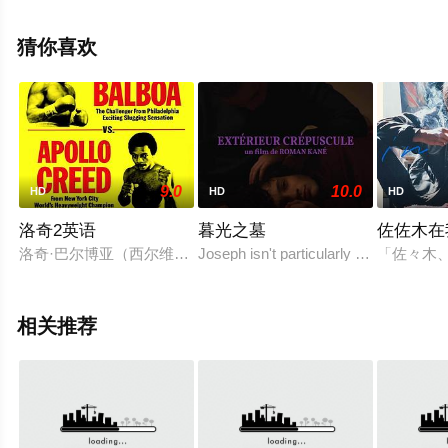
上天堂电影网，更多相关信息可移步至豆瓣电影、电视猫
或剧情网等平台了解。
猜你喜欢
9.0
10.0
HD
HD
HD
洛奇2英语
暮光之墓
佐佐木在
洛奇·巴尔博亚（西尔维斯特·史泰龙饰）在第十五回合败给世界冠
Joseph isn't particularly happy, althou
「佐々木
相关推荐