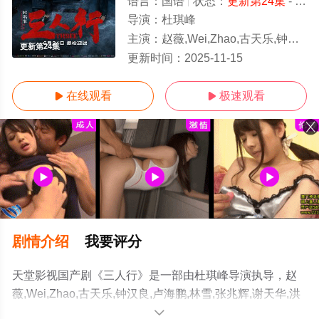
语言：
国语
状态：
更新第24集
- 免费观看
导演：
杜琪峰
主演：
赵薇,Wei,Zhao,古天乐,钟汉良,卢海鹏,林雪,张兆辉,谢天华,洪天明,黄浩然,龚慈
更新第24集
更新时间：
2025-11-15
在线观看
极速观看


剧情介绍
我要评分
天堂影视国产剧《三人行》是一部由杜琪峰导演执导，赵
薇,Wei,Zhao,古天乐,钟汉良,卢海鹏,林雪,张兆辉,谢天华,洪
天明,黄浩然,龚慈恩,王梓轩,欧锦棠,何果轩,詹秉熙,菁玮,朱
