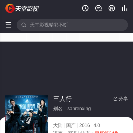






三人行
分享

别名：sanrenxing
大陆
国产
2016
4.0