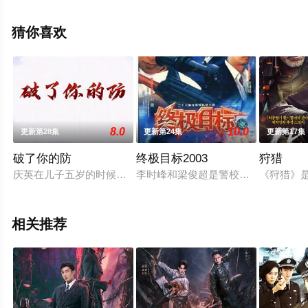
健钧等明星精彩演绎的大陆电视剧，手机免费观看高清未
删减完整版电视剧全集就上天堂电影网，更多相关信息可
猜你喜欢
移步至豆瓣电视剧、电视猫或剧情网等平台了解。
8.0
10.0
更新第28集
更新第24集
更新第17集
破了你的防
终极目标2003
狩猎
庆英在儿子五岁的时候丈夫由于生病而去世，多年来给人做保姆
李时峰和梁俊超是警校同学，更是情同
《狩猎》
相关推荐