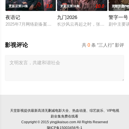
3.0
10.0
更新至第14集
更新至第16集
更新至第24
夜语记
九门2026
警字一号
2025年7月网络剧备案当代 都市 海南越酷文化传媒有限公司
长沙风云再起之时，张启山（陈伟霆 
剧中主要
影视评论
共
0
条 “三人行” 影评
天堂影视
提供最新高清无删减电影大全、热血动漫、综艺娱乐、VIP电视
剧全集免费在线看
Copyright © 2015 yingjikaisuo.com All Rights Reserved
陇ICP备15003456号-1