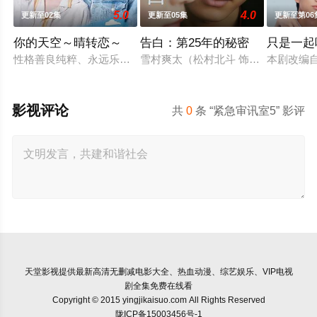
5.0
4.0
更新至02集
更新至05集
更新至第06
你的天空～晴转恋～
告白：第25年的秘密
只是一起
性格善良纯粹、永远乐观开朗的阳光少年舟濑阳向（福田步汰 饰
雪村爽太（松村北斗 饰）自幼因一次
本剧改编
影视评论
共
0
条 “紧急审讯室5” 影评
天堂影视
提供最新高清无删减电影大全、热血动漫、综艺娱乐、VIP电视
剧全集免费在线看
Copyright © 2015 yingjikaisuo.com All Rights Reserved
陇ICP备15003456号-1