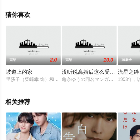
龙雷太,峰村理惠等明星精彩演绎的日本电视剧，大结局剧
情已揭晓（全9集），手机免费观看高清未删减完整版电视
猜你喜欢
剧全集就上天堂电影网，更多相关信息可移步至豆瓣电视
剧、电视猫或剧情网等平台了解。
2.0
10.0
完结
完结
10集全
坡道上的家
没听说离婚后这么受欢迎
流星之绊
里莎子（柴崎幸 饰）和大部分同龄的女人一样，是一位非常平凡
亀奈ゆうの同名マンガをもとにした
1993年
相关推荐