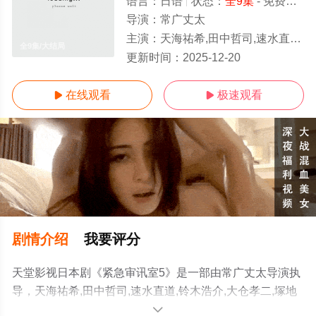
语言：
日语
状态：
全9集
- 免费观看
导演：
常广丈太
主演：
天海祐希,田中哲司,速水直道,铃木浩介,大仓孝二,塚地武雅,绪方义博,小日向文世,山本耕史
全9集/大结局
更新时间：
2025-12-20
在线观看
极速观看


剧情介绍
我要评分
天堂影视日本剧《紧急审讯室5》是一部由常广丈太导演执
导，天海祐希,田中哲司,速水直道,铃木浩介,大仓孝二,塚地
武雅,绪方义博,小日向文世,山本耕史,若村麻由美,角田晃广,
