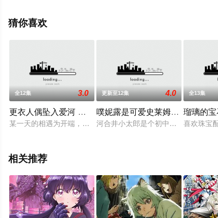
看高清未删减完整版动漫全集就上天堂电影网，更多相关
信息可移步至豆瓣动漫、电视猫或剧情网等平台了解。
猜你喜欢
3.0
4.0
全12集
更新至12集
全13集
更衣人偶坠入爱河 第二季
噗妮露是可爱史莱姆 第二季
瑠璃的宝
某一天的相遇为开端，通过Cosplay加深交流的喜多川海梦与五条新
河合井小太郎是个初中二年级男生。
喜欢珠宝
相关推荐