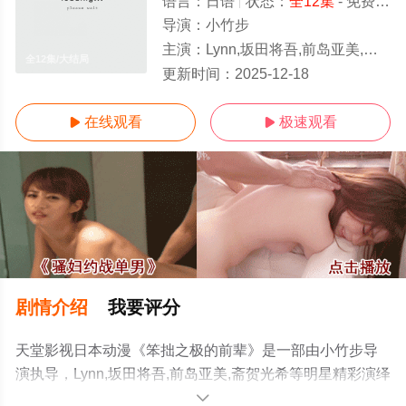
语言：
日语
状态：
全12集
- 免费观看
导演：
小竹步
主演：
Lynn,坂田将吾,前岛亚美,斋贺光希
全12集/大结局
更新时间：
2025-12-18
在线观看
极速观看


剧情介绍
我要评分
天堂影视日本动漫《笨拙之极的前辈》是一部由小竹步导
演执导，Lynn,坂田将吾,前岛亚美,斋贺光希等明星精彩演绎
的日本动漫，大结局剧情已揭晓（全12集），手机免费观
