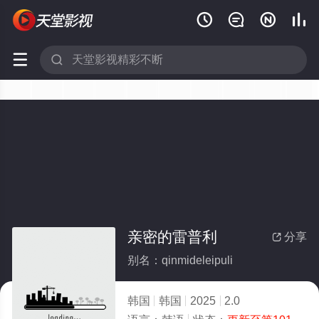






亲密的雷普利
分享

别名：qinmideleipuli
韩国
韩国
2025
2.0