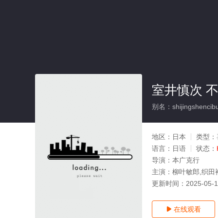
室井慎次 不
别名：shijingshencibu
地区：
日本
类型：
语言：
日语
状态：
导演：
本广克行
主演：
柳叶敏郎,织田
更新时间：
2025-05-
在线观看
