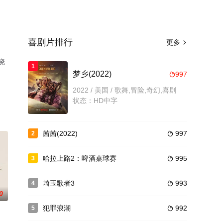
喜剧片排行
更多

晓
1
梦乡(2022)
997

2022 / 美国 / 歌舞,冒险,奇幻,喜剧
状态：HD中字
茜茜(2022)
997
2

哈拉上路2：啤酒桌球赛
995
3

埼玉歌者3
993
4

0
犯罪浪潮
992
5
