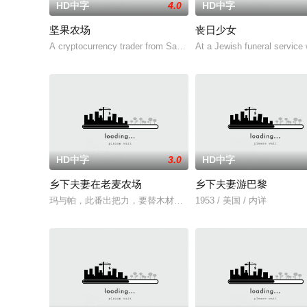
HD中字
4.0
HD中字
坚果农场
丧日少女
A cryptocurrency trader from San Francisco takes ov
At a Jewish funeral service 
HD中字
3.0
HD中字
乡下夫妻在老麦农场
乡下夫妻游巴黎
玛与帕，此番出把力，要替木材商布拉德·约翰逊和那位娇惯任性
1953 / 美国 / 内详