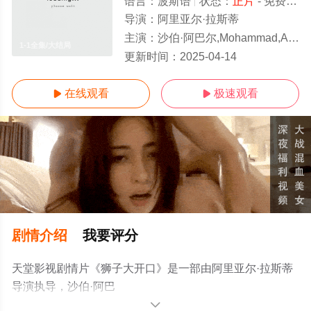
语言：
波斯语
状态：
正片
- 免费观看
导演：
阿里亚尔·拉斯蒂
主演：
沙伯·阿巴尔,Mohammad,Aghebati,Amirhossein,Hosseini
1-1全集/大结局
更新时间：
2025-04-14
在线观看
极速观看


剧情介绍
我要评分
天堂影视剧情片《狮子大开口》是一部由阿里亚尔·拉斯蒂
导演执导，沙伯·阿巴
尔,Mohammad,Aghebati,Amirhossein,Hosseini,Mahin,Sadri,
