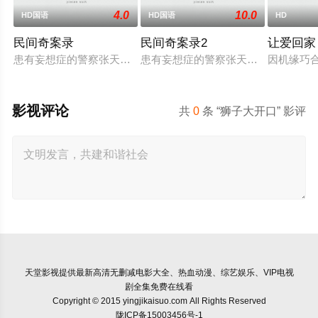
4.0
10.0
HD国语
HD国语
HD
民间奇案录
民间奇案录2
让爱回家
患有妄想症的警察张天盛遇上一起离奇的神像杀人事件，勘案过程中
患有妄想症的警察张天盛遇上一起离奇
因机缘巧
影视评论
共
0
条 “狮子大开口” 影评
天堂影视
提供最新高清无删减电影大全、热血动漫、综艺娱乐、VIP电视
剧全集免费在线看
Copyright © 2015 yingjikaisuo.com All Rights Reserved
陇ICP备15003456号-1