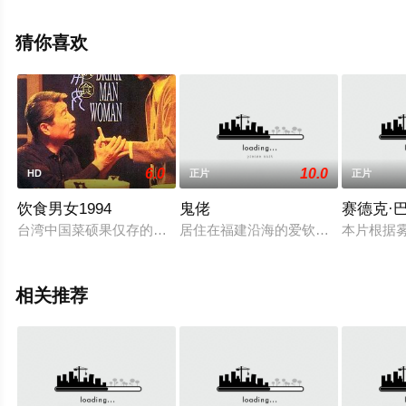
等明星精彩演绎的伊朗电影，大结局剧情已揭晓（1-1全
集），手机免费观看高清未删减完整版电影大全就上天堂
猜你喜欢
电影网，更多相关信息可移步至豆瓣电影、电视猫或剧情
网等平台了解。
6.0
10.0
HD
正片
正片
饮食男女1994
鬼佬
赛德克·
台湾中国菜硕果仅存的大师老朱（郎雄）退休后，渐尝老年生活
居住在福建沿海的爱钦（林爱琴 饰）
本片根据
相关推荐