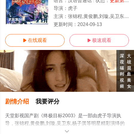
语言：
汉语普通话
状态：
更新第24集
导演：
虎子
主演：
张锦程,黄俊鹏,刘璇,吴卫东,杨子淇
更新第24集
更新时间：
2024-09-13
在线观看
极速观看


剧情介绍
我要评分
天堂影视国产剧《终极目标2003》是一部由虎子导演执
导，张锦程,黄俊鹏,刘璇,吴卫东,杨子淇等明星精彩演绎的
中国大陆电视剧，手机免费观看高清未删减完整版电视剧
