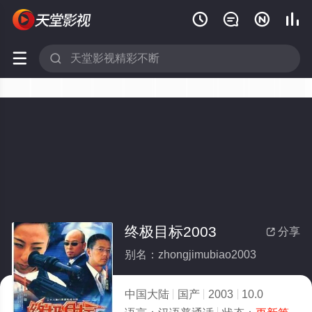






终极目标2003
分享

别名：zhongjimubiao2003
中国大陆
国产
2003
10.0