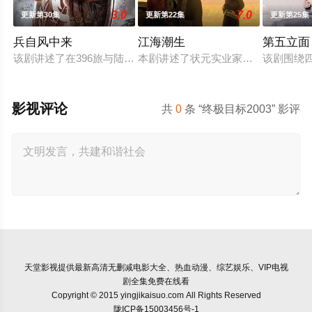
3.0
7.0
更新第30集
更新第22集
更新第25集
兵自风中来
江海潮生
第五立面
该剧讲述了在396旅与陆军步兵学院联合举办的小型军事演习中
本剧讲述了状元实业家张謇创办大生
该剧围绕
影视评论
共
0
条 “终极目标2003” 影评
天堂影视
提供最新高清无删减电影大全、热血动漫、综艺娱乐、VIP电视
剧全集免费在线看
Copyright © 2015 yingjikaisuo.com All Rights Reserved
陇ICP备15003456号-1