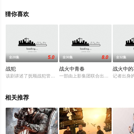
全集就上天堂电影网，更多相关信息可移步至豆瓣电视
剧、电视猫或剧情网等平台了解。
猜你喜欢
5.0
8.0
全28集
全30集
全32集
战犯
战火中青春
战火中的
该剧讲述了抚顺战犯管理所改造侵华日本战犯的故事。
一部由上影集团联合出品的革命青春励
记者出身
相关推荐