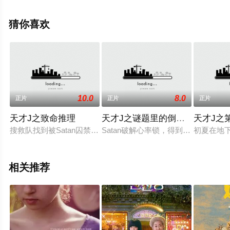
大陆电影，大结局剧情已揭晓（1-1全集），手机免费观看
高清未删减完整版电影大全就上天堂电影网，更多相关信
猜你喜欢
息可移步至豆瓣电影、电视猫或剧情网等平台了解。
10.0
8.0
正片
正片
正片
天才J之致命推理
天才J之谜题里的倒计时
天才J之
搜救队找到被Satan囚禁在航天飞船上奄奄一息的陈深并将他接
Satan破解心率锁，得到全球人口
初夏在地
相关推荐