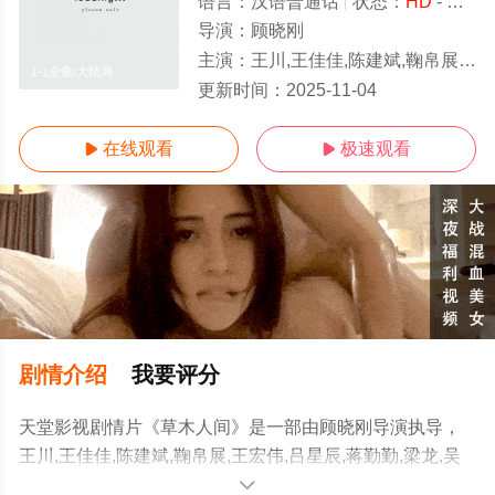
语言：
汉语普通话
状态：
HD
- 免费观看
导演：
顾晓刚
主演：
王川,王佳佳,陈建斌,鞠帛展,王宏伟,吕星辰,蒋勤勤,梁龙,吴磊,孙强,五百,吴彼,闫楠,
1-1全集/大结局
更新时间：
2025-11-04
在线观看
极速观看


剧情介绍
我要评分
天堂影视剧情片《草木人间》是一部由顾晓刚导演执导，
王川,王佳佳,陈建斌,鞠帛展,王宏伟,吕星辰,蒋勤勤,梁龙,吴
磊,孙强,五百,吴彼,闫楠,钱坤,马大智等明星精彩演绎的中国
