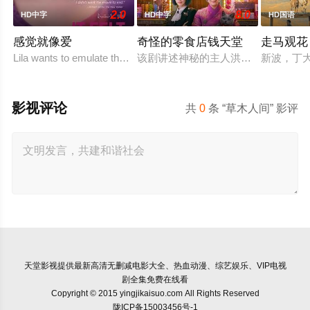
2.0
8.0
HD中字
HD中字
HD国语
感觉就像爱
奇怪的零食店钱天堂
走马观花
Lila wants to emulate the sexual exploits of her mo
该剧讲述神秘的主人洪子卖能够实现
新波，丁
影视评论
共
0
条 “草木人间” 影评
天堂影视
提供最新高清无删减电影大全、热血动漫、综艺娱乐、VIP电视
剧全集免费在线看
Copyright © 2015 yingjikaisuo.com All Rights Reserved
陇ICP备15003456号-1