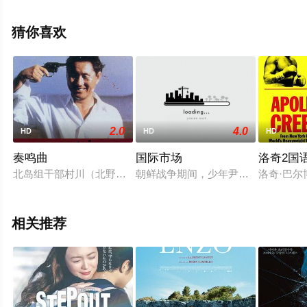
手机免费观看高清未删减完整版电影大全就上天堂电影
网，更多相关信息可移步至豆瓣电影、电视猫或剧情网等
猜你喜欢
平台了解。
2.0
4.0
HD
HD
HD
奏鸣曲
国际市场
洛奇2国
北岛组干部村川（北野武 饰）因与大老板（逗子とんぼ 饰）关
朝鲜战争期间，少年尹德秀随同父母
洛奇·巴
相关推荐