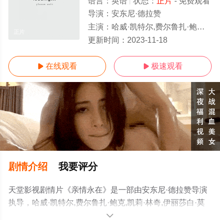
语言：
英语
状态：
正片
- 免费观看
导演：
安东尼·德拉赞
主演：
哈威·凯特尔,费尔鲁扎·鲍克,凯莉·林奇,伊丽莎白·莫斯,文森特·多诺费奥,Jeffers
正片
更新时间：
2023-11-18
在线观看
极速观看


剧情介绍
我要评分
天堂影视剧情片《亲情永在》是一部由安东尼·德拉赞导演
执导，哈威·凯特尔,费尔鲁扎·鲍克,凯莉·林奇,伊丽莎白·莫
斯,文森特·多诺费奥,Jefferson等明星精彩演绎的美国电影，
