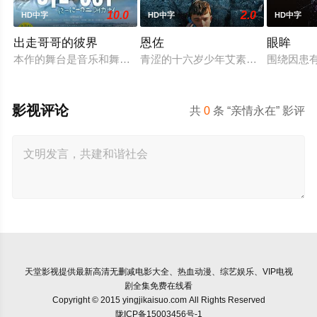
10.0
2.0
HD中字
HD中字
HD中字
出走哥哥的彼界
恩佐
眼眸
本作的舞台是音乐和舞蹈融入生活的冲绳。与母亲朱音、妹妹舞
青涩的十六岁少年艾素不知自己想要
围绕因患
影视评论
共
0
条 “亲情永在” 影评
天堂影视
提供最新高清无删减电影大全、热血动漫、综艺娱乐、VIP电视
剧全集免费在线看
Copyright © 2015 yingjikaisuo.com All Rights Reserved
陇ICP备15003456号-1